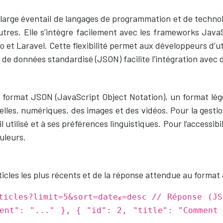
arge éventail de langages de programmation et de technolog
tres. Elle s’intègre facilement avec les frameworks JavaSc
t Laravel. Cette flexibilité permet aux développeurs d’util
 de données standardisé (JSON) facilite l’intégration avec 
ormat JSON (JavaScript Object Notation), un format léger
elles, numériques, des images et des vidéos. Pour la gesti
reil utilisé et à ses préférences linguistiques. Pour l’accessi
uleurs.
rticles les plus récents et de la réponse attendue au format
rticles?limit=5&sort=dateℴ=desc
// Réponse (JS
tent": "..." }, { "id": 2, "title": "Comment 