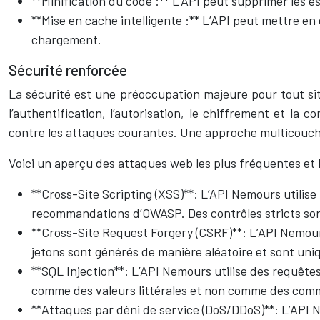
**Minification du code :** L’API peut supprimer les e
**Mise en cache intelligente :** L’API peut mettre e
chargement.
Sécurité renforcée
La sécurité est une préoccupation majeure pour tout s
l’authentification, l’autorisation, le chiffrement et 
contre les attaques courantes. Une approche multicouche 
Voici un aperçu des attaques web les plus fréquentes et 
**Cross-Site Scripting (XSS)**: L’API Nemours utilise
recommandations d’OWASP. Des contrôles stricts son
**Cross-Site Request Forgery (CSRF)**: L’API Nemours
jetons sont générés de manière aléatoire et sont uni
**SQL Injection**: L’API Nemours utilise des requête
comme des valeurs littérales et non comme des comma
**Attaques par déni de service (DoS/DDoS)**: L’API 