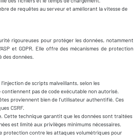
ille des fichiers et le temps de chargement.
mbre de requêtes au serveur et améliorant la vitesse de
urité rigoureuses pour protéger les données, notamment
 OWASP et GDPR. Elle offre des mécanismes de protection
té des données.
injection de scripts malveillants, selon les
 contiennent pas de code exécutable non autorisé.
es proviennent bien de l’utilisateur authentifié. Ces
aques CSRF.
e. Cette technique garantit que les données sont traitées
ées est limité aux privilèges minimums nécessaires.
de protection contre les attaques volumétriques pour