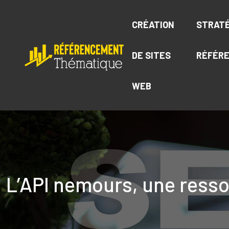
CRÉATION
STRATÉ
DE SITES
RÉFÉR
WEB
L’API nemours, une resso