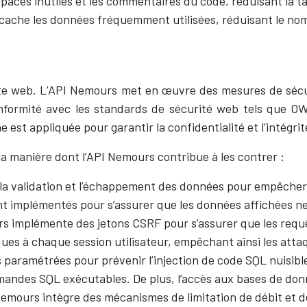
spaces inutiles et les commentaires du code, réduisant la ta
n cache les données fréquemment utilisées, réduisant le no
ite web. L’API Nemours met en œuvre des mesures de séc
la conformité avec les standards de sécurité web tels que
est appliquée pour garantir la confidentialité et l’intégri
la manière dont l’API Nemours contribue à les contrer :
 la validation et l’échappement des données pour empêcher l’
t implémentés pour s’assurer que les données affichées ne
 implémente des jetons CSRF pour s’assurer que les requêt
ques à chaque session utilisateur, empêchant ainsi les att
s paramétrées pour prévenir l’injection de code SQL nuisibl
ndes SQL exécutables. De plus, l’accès aux bases de donn
Nemours intègre des mécanismes de limitation de débit et 